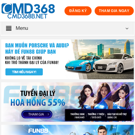
ĐĂNG KÝ
THAM GIA NGAY
Menu