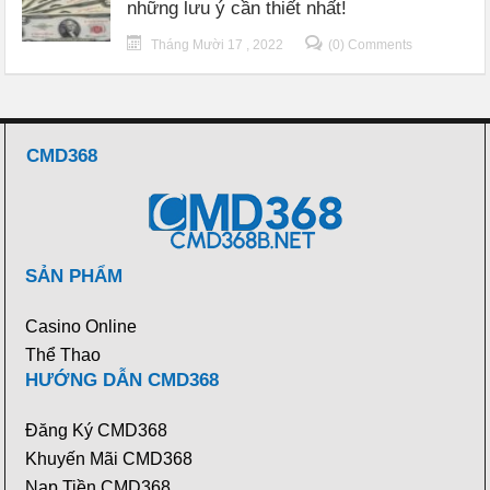
những lưu ý cần thiết nhất!
Tháng Mười 17 , 2022
(0) Comments
CMD368
SẢN PHẨM
Casino Online
Thể Thao
HƯỚNG DẪN CMD368
Đăng Ký CMD368
Khuyến Mãi CMD368
Nạp Tiền CMD368