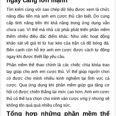
ngày càng lớn mạnh
Tìm kiếm cùng với sao chép dữ liệu được xem là chức
năng đầu tiên mà anh em cược thủ cần biết. Do cung
cấp tính năng trên thì khả năng trong ứng dụng vẫn
chưa cao. Vì thế mà nhà cái phải phát triển phần mềm
thêm nhiều điều đặc điểm khác. Như việc hoạt động
khảo sát về giá trị từ hai kèo của trận cá độ bóng đá.
Bên cạnh còn hỗ trợ anh em cược được cách tự động
ngay khi được thiết lập yêu cầu.
Phần mềm thể thao chính là các chiếc chìa khóa trao
tay giúp cho anh em cược thủ. Vì thế giúp người chơi
có được cho mình nhiều kinh nghiệm tại lĩnh vực cá
cược. Qua ứng dụng khi phần mềm giúp gia tăng cơ
hội có được chiến thắng tại mức cao hơn. Anh em cược
thủ có thể lựa chọn cho mình ván cược ưng ý nhưng sẽ
không tốn quá quá nhiều công sức.
Tổng hợp những phần mềm thể