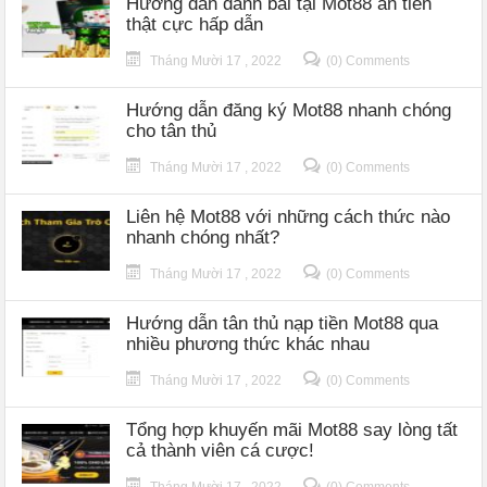
Hướng dẫn đánh bài tại Mot88 ăn tiền
thật cực hấp dẫn
Tháng Mười 17 , 2022
(0) Comments
Hướng dẫn đăng ký Mot88 nhanh chóng
cho tân thủ
Tháng Mười 17 , 2022
(0) Comments
Liên hệ Mot88 với những cách thức nào
nhanh chóng nhất?
Tháng Mười 17 , 2022
(0) Comments
Hướng dẫn tân thủ nạp tiền Mot88 qua
nhiều phương thức khác nhau
Tháng Mười 17 , 2022
(0) Comments
Tổng hợp khuyến mãi Mot88 say lòng tất
cả thành viên cá cược!