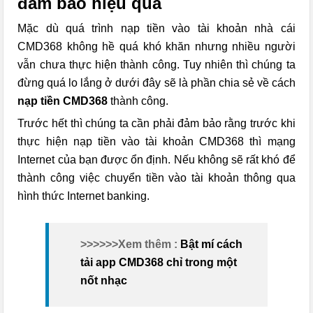
đảm bảo hiệu quả
Mặc dù quá trình nạp tiền vào tài khoản nhà cái
CMD368 không hề quá khó khăn nhưng nhiều người
vẫn chưa thực hiện thành công. Tuy nhiên thì chúng ta
đừng quá lo lắng ở dưới đây sẽ là phần chia sẻ về cách
nạp tiền CMD368
thành công.
Trước hết thì chúng ta cần phải đảm bảo rằng trước khi
thực hiện nạp tiền vào tài khoản CMD368 thì mạng
Internet của bạn được ổn định. Nếu không sẽ rất khó để
thành công việc chuyển tiền vào tài khoản thông qua
hình thức Internet banking.
>>>>>>Xem thêm :
Bật mí cách
tải app CMD368 chỉ trong một
nốt nhạc