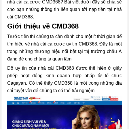
nhà cái cá cược CMD368? Bài viết dưới đây sẽ chia sẻ
cho bạn những thông tin liên quan tới nạp tiền tại nhà
cái CMD368.
Giới thiệu về CMD368
Trước tiên thì chúng ta cần dành cho một ít thời gian để
tìm hiểu về nhà cái cá cược uy tín CMD368. Đây là một
trong những thương hiệu nổi bật tại thị trường châu Á
đáng để cho chúng ta quan tâm.
Độ uy tín của nhà cái CMD368 được thể hiện ở giấy
phép hoạt động kinh doanh hợp pháp từ tổ chức
Cagayan. Có thể thấy CMD368 là một trong những địa
chỉ tuyệt vời để chúng ta có thể trải nghiệm.