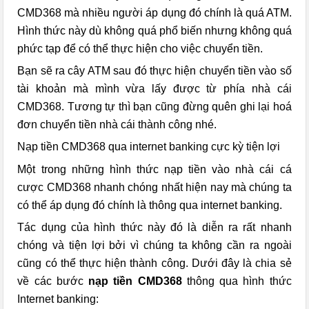
CMD368 mà nhiều người áp dụng đó chính là quá ATM.
Hình thức này dù không quá phổ biến nhưng không quá
phức tạp để có thể thực hiện cho việc chuyển tiền.
Bạn sẽ ra cây ATM sau đó thực hiện chuyển tiền vào số
tài khoản mà mình vừa lấy được từ phía nhà cái
CMD368. Tương tự thì bạn cũng đừng quên ghi lại hoá
đơn chuyển tiền nhà cái thành công nhé.
Nạp tiền CMD368 qua internet banking cực kỳ tiện lợi
Một trong những hình thức nạp tiền vào nhà cái cá
cược CMD368 nhanh chóng nhất hiện nay mà chúng ta
có thể áp dụng đó chính là thông qua internet banking.
Tác dụng của hình thức này đó là diễn ra rất nhanh
chóng và tiện lợi bởi vì chúng ta không cần ra ngoài
cũng có thể thực hiện thành công. Dưới đây là chia sẻ
về các bước
nạp tiền CMD368
thông qua hình thức
Internet banking: