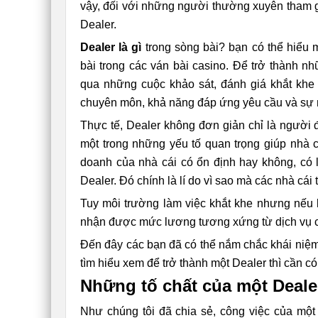
vậy, đối với những người thường xuyên tham gi
Dealer.
Dealer là gì
trong sòng bài? bạn có thể hiểu m
bài trong các ván bài casino. Để trở thành nh
qua những cuộc khảo sát, đánh giá khắt khe 
chuyên môn, khả năng đáp ứng yêu cầu và sự n
Thực tế, Dealer không đơn giản chỉ là người đ
một trong những yếu tố quan trọng giúp nhà 
doanh của nhà cái có ổn định hay không, có 
Dealer. Đó chính là lí do vì sao mà các nhà cá
Tuy môi trường làm việc khắt khe nhưng nếu 
nhận được mức lương tương xứng từ dịch vụ c
Đến đây các bạn đã có thể nắm chắc khái niệ
tìm hiểu xem để trở thành một Dealer thì cần c
Những tố chất của một Deale
Như chúng tôi đã chia sẻ, công việc của một