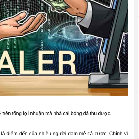
 trên tổng lợi nhuận mà nhà cái bóng đá thu được.
ng là điểm đến của nhiều người đam mê cá cược. Chính vì