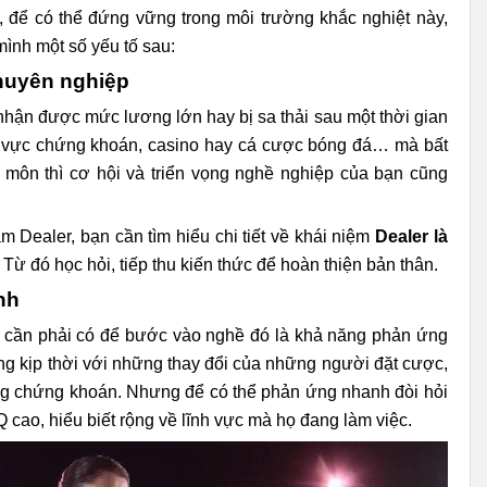
, để có thể đứng vững trong môi trường khắc nghiệt này,
ình một số yếu tố sau:
chuyên nghiệp
ẽ nhận được mức lương lớn hay bị sa thải sau một thời gian
lĩnh vực chứng khoán, casino hay cá cược bóng đá… mà bất
 môn thì cơ hội và triển vọng nghề nghiệp của bạn cũng
m Dealer, bạn cần tìm hiểu chi tiết về khái niệm
Dealer là
ừ đó học hỏi, tiếp thu kiến ​​thức để hoàn thiện bản thân.
nh
 cần phải có để bước vào nghề đó là khả năng phản ứng
ng kịp thời với những thay đổi của những người đặt cược,
ờng chứng khoán. Nhưng để có thể phản ứng nhanh đòi hỏi
Q cao, hiểu biết rộng về lĩnh vực mà họ đang làm việc.