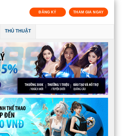
ĐĂNG KÝ
THAM GIA NGAY
THỦ THUẬT