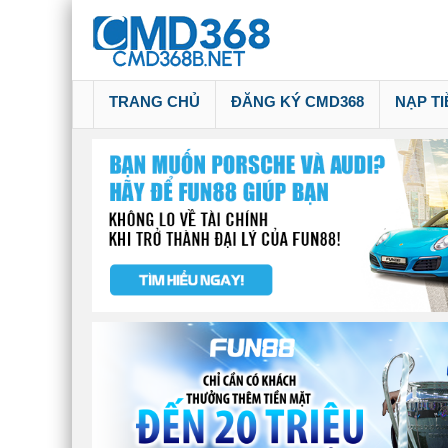
TRANG CHỦ
ĐĂNG KÝ CMD368
NẠP T