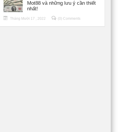
Mot88 và những lưu ý cần thiết
nhất!
Tháng Mười 17 , 2022
(0) Comments