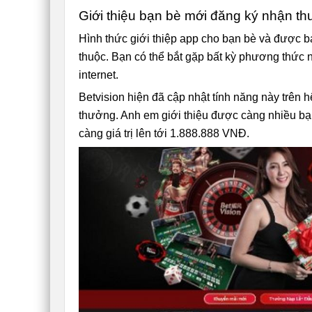
Giới thiệu bạn bè mới đăng ký nhận t
Hình thức giới thiệp app cho bạn bè và được b
thuộc. Bạn có thể bắt gặp bất kỳ phương thức
internet.
Betvision hiện đã cập nhật tính năng này trên 
thưởng. Anh em giới thiệu được càng nhiều bạn
càng giá trị lên tới 1.888.888 VNĐ.