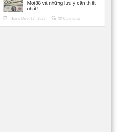
Mot88 và những lưu ý cần thiết
nhất!
Tháng Mười 17 , 2022
(0) Comments