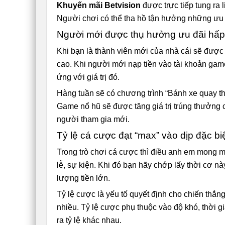
Khuyến mãi Betvision
được trực tiếp tung ra 
Người chơi có thể tha hồ tận hưởng những ưu 
Người mới được thụ hưởng ưu đãi hấp
Khi bạn là thành viên mới của nhà cái sẽ được
cao. Khi người mới nạp tiền vào tài khoản gam
ứng với giá trị đó.
Hàng tuần sẽ có chương trình “Bánh xe quay th
Game nổ hũ sẽ được tăng giá trị trúng thưởng c
người tham gia mới.
Tỷ lệ cá cược đạt “max” vào dịp đặc bi
Trong trò chơi cá cược thì điều anh em mong m
lễ, sự kiện. Khi đó bạn hãy chớp lấy thời cơ n
lượng tiền lớn.
Tỷ lệ cược là yếu tố quyết định cho chiến thắ
nhiều. Tỷ lệ cược phụ thuộc vào độ khó, thời 
ra tỷ lệ khác nhau.