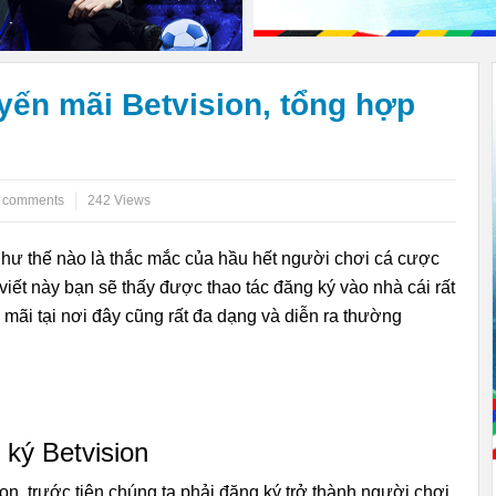
yến mãi Betvision, tổng hợp
 comments
242 Views
hư thế nào là thắc mắc của hầu hết người chơi cá cược
 viết này bạn sẽ thấy được thao tác đăng ký vào nhà cái rất
 mãi tại nơi đây cũng rất đa dạng và diễn ra thường
 ký Betvision
ion, trước tiên chúng ta phải đăng ký trở thành người chơi.