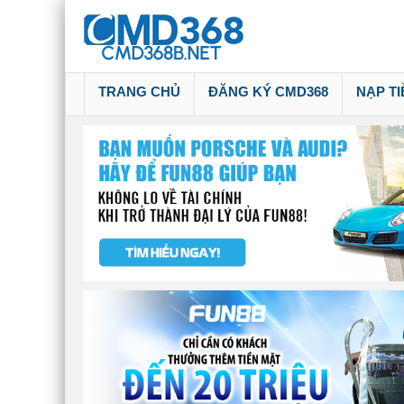
TRANG CHỦ
ĐĂNG KÝ CMD368
NẠP T