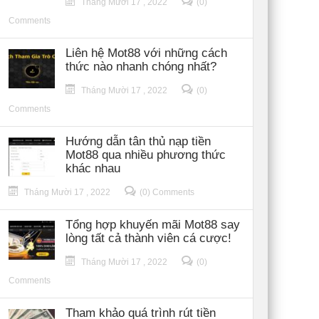
Tháng Mười 17 , 2022
(0)
Comments
Liên hệ Mot88 với những cách
thức nào nhanh chóng nhất?
Tháng Mười 17 , 2022
(0)
Comments
Hướng dẫn tân thủ nạp tiền
Mot88 qua nhiều phương thức
khác nhau
Tháng Mười 17 , 2022
(0) Comments
Tổng hợp khuyến mãi Mot88 say
lòng tất cả thành viên cá cược!
Tháng Mười 17 , 2022
(0)
Comments
Tham khảo quá trình rút tiền