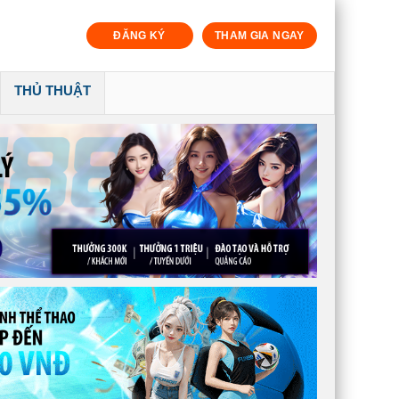
ĐĂNG KÝ
THAM GIA NGAY
THỦ THUẬT