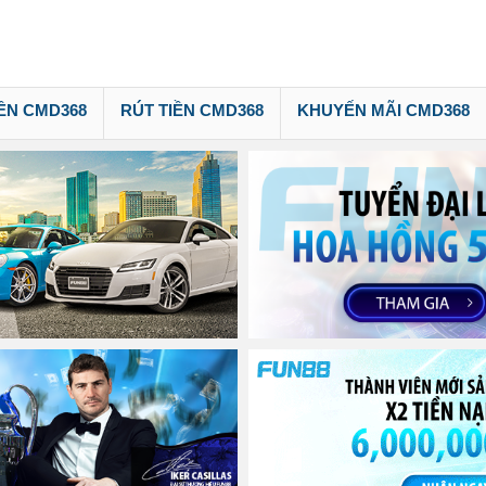
IỀN CMD368
RÚT TIỀN CMD368
KHUYẾN MÃI CMD368