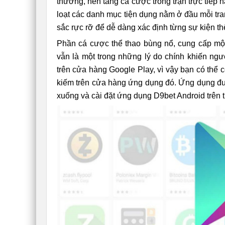
thưởng, nền tảng cá cược trong trận trực tiếp
loạt các danh mục tiện dụng nằm ở đầu mỗi tr
sắc rực rỡ để dễ dàng xác định từng sự kiện th
Phần cá cược thể thao bùng nổ, cung cấp một 
vẫn là một trong những lý do chính khiến ng
trên cửa hàng Google Play, vì vậy bạn có thể 
kiếm trên cửa hàng ứng dụng đó. Ứng dụng đượ
xuống và cài đặt ứng dụng D9bet Android trên t