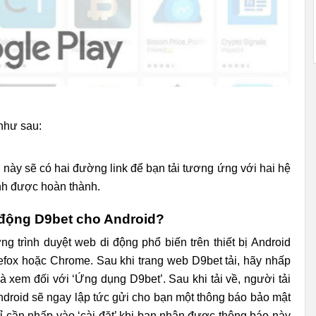
như sau:
này sẽ có hai đường link để bạn tải tương ứng với hai hệ
ình được hoàn thành.
 động D9bet cho Android?
g trình duyệt web di động phổ biến trên thiết bị Android
refox hoặc Chrome. Sau khi trang web D9bet tải, hãy nhấp
à xem đối với ‘Ứng dụng D9bet’. Sau khi tải về, người tải
 Android sẽ ngay lập tức gửi cho bạn một thông báo bảo mật
hỉ cần nhấp vào ‘cài đặt’ khi bạn nhận được thông báo này