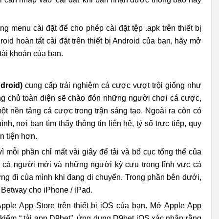
ng menu cài đặt để cho phép cài đặt tệp .apk trên thiết bị
id hoàn tất cài đặt trên thiết bị Android của bạn, hãy mở
tài khoản của bạn.
droid)
cung cấp trải nghiệm cá cược vượt trội giống như
ng chủ toàn diện sẽ chào đón những người chơi cá cược,
ột nền tảng cá cược trong trận sáng tạo. Ngoài ra còn có
h, nơi bạn tìm thấy thông tin liên hệ, tỷ số trực tiếp, quy
n tiện hơn.
 mỗi phần chỉ mất vài giây để tải và bố cục tổng thể của
 cả người mới và những người kỳ cựu trong lĩnh vực cá
ờng đi của mình khi đang di chuyển. Trong phần bên dưới,
 Betway cho iPhone / iPad.
Apple App Store trên thiết bị iOS của bạn. Mở Apple App
m kiếm “ tải app D9bet”. ứng dụng D9bet iOS xác nhận rằng