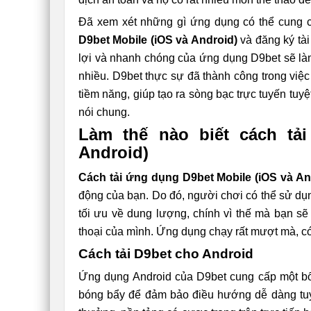
Đã xem xét những gì ứng dụng có thể cung c
D9bet Mobile (iOS và Android)
và đăng ký tài
lợi và nhanh chóng của ứng dụng D9bet sẽ làm
nhiều. D9bet thực sự đã thành công trong việc 
tiềm năng, giúp tạo ra sòng bạc trực tuyến tu
nói chung.
Làm thế nào biết cách tả
Android)
Cách tải ứng dụng D9bet Mobile (iOS và An
động của bạn. Do đó, người chơi có thể sử dụn
tối ưu về dung lượng, chính vì thế mà bạn s
thoại của mình. Ứng dụng chạy rất mượt mà, có
Cách tải D9bet cho Android
Ứng dụng Android của D9bet cung cấp một bố 
bóng bẩy để đảm bảo điều hướng dễ dàng tuyệ