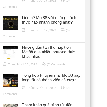
Tháng Mười 17 , 2022
(0)
Comments
Liên hệ Mot88 với những cách
thức nào nhanh chóng nhất?
Tháng Mười 17 , 2022
(0)
Comments
Hướng dẫn tân thủ nạp tiền
Mot88 qua nhiều phương thức
khác nhau
Tháng Mười 17 , 2022
(0) Comments
Tổng hợp khuyến mãi Mot88 say
lòng tất cả thành viên cá cược!
Tháng Mười 17 , 2022
(0)
Comments
Tham khảo quá trình rút tiền