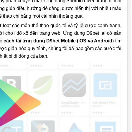
 hay phần khuyến mãi. Ứng dụng Android được trang bị một
ang giúp điều hướng dễ dàng, được hiển thị với nhiều màu
ể thao chỉ bằng một cái nhìn thoáng qua.
loạt các môn thể thao quốc tế và tỷ lệ cược cạnh tranh,
ười chơi đổ xô đến trang web. Ứng dụng D9bet lại có sẵn
có
cách tải ứng dụng D9bet Mobile (iOS và Android
) tìm
c giản hóa quy trình, chúng tôi đã bao gồm các bước tải
hiết bị di động của bạn.