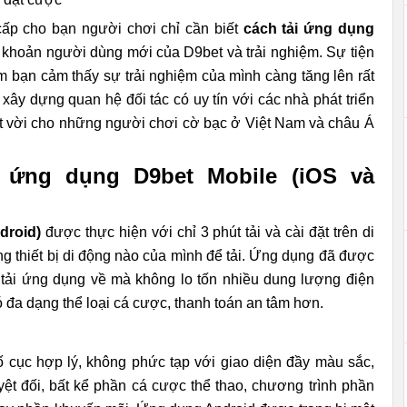
ấp cho bạn người chơi chỉ cần biết
cách tải ứng dụng
 khoản người dùng mới của D9bet và trải nghiệm. Sự tiện
 bạn cảm thấy sự trải nghiệm của mình càng tăng lên rất
xây dựng quan hệ đối tác có uy tín với các nhà phát triển
yệt vời cho những người chơi cờ bạc ở Việt Nam và châu Á
i ứng dụng D9bet Mobile (iOS và
droid)
được thực hiện với chỉ 3 phút tải và cài đặt trên di
g thiết bị di động nào của mình để tải. Ứng dụng đã được
ẽ tải ứng dụng về mà không lo tốn nhiều dung lượng điện
 đa dạng thể loại cá cược, thanh toán an tâm hơn.
cục hợp lý, không phức tạp với giao diện đầy màu sắc,
t đối, bất kể phần cá cược thể thao, chương trình phần