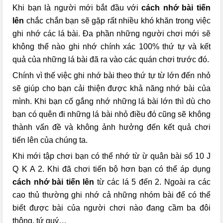
Khi bạn là người mới bắt đầu với
cách nhớ bài tiến
lên
chắc chắn bạn sẽ gặp rất nhiều khó khăn trong việc
ghi nhớ các lá bài. Đa phần những người chơi mới sẽ
không thể nào ghi nhớ chính xác 100% thứ tự và kết
quả của những lá bài đã ra vào các quán chơi trước đó.
Chính vì thế việc ghi nhớ bài theo thứ tự từ lớn đến nhỏ
sẽ giúp cho bạn cải thiện được khả năng nhớ bài của
mình. Khi bạn cố gắng nhớ những lá bài lớn thì dù cho
bạn có quên đi những lá bài nhỏ điều đó cũng sẽ không
thành vấn đề và không ảnh hưởng đến kết quả chơi
tiến lên của chúng ta.
Khi mới tập chơi bạn có thể nhớ từ ừ quân bài số 10 J
Q K A 2. Khi đã chơi tiến bộ hơn bạn có thể áp dụng
cách nhớ bài tiến lên
từ các lá 5 đến 2. Ngoài ra các
cao thủ thường ghi nhớ cả những nhóm bài để có thể
biết được bài của người chơi nào đang cầm ba đôi
thông, tứ quý…