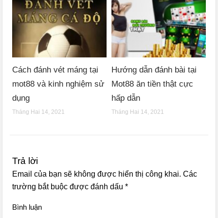
Cách đánh vét máng tại
Hướng dẫn đánh bài tại
mot88 và kinh nghiệm sử
Mot88 ăn tiền thật cực
dụng
hấp dẫn
Tháng Hai 14, 2021
Tháng Hai 14, 2021
Trả lời
Email của bạn sẽ không được hiển thị công khai.
Các
trường bắt buộc được đánh dấu
*
Bình luận