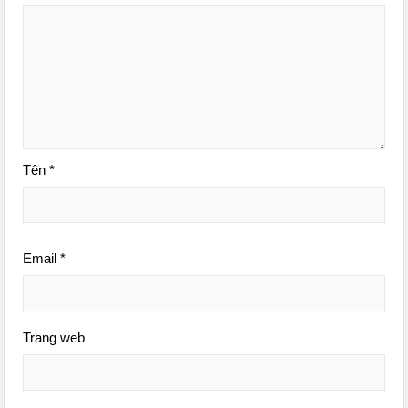
Tên
*
Email
*
Trang web