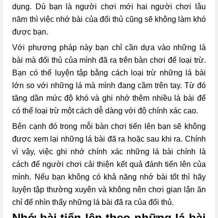
dụng. Dù bạn là người chơi mới hai người chơi lâu
năm thì việc nhớ bài của đối thủ cũng sẽ không làm khó
được bạn.
Với phương pháp này bạn chỉ cần dựa vào những lá
bài mà đối thủ của mình đã ra trên bàn chơi để loại trừ.
Bạn có thể luyện tập bằng cách loại trừ những lá bài
lớn so với những lá mà mình đang cầm trên tay. Từ đó
tăng dần mức độ khó và ghi nhớ thêm nhiều lá bài để
có thể loại trừ một cách dễ dàng với độ chính xác cao.
Bên cạnh đó trong mỗi bàn chơi tiến lên bạn sẽ không
được xem lại những lá bài đã ra hoặc sau khi ra. Chính
vì vậy, việc ghi nhớ chính xác những lá bài chính là
cách để người chơi cải thiện kết quả đánh tiến lên của
mình. Nếu bạn không có khả năng nhớ bài tốt thì hãy
luyện tập thường xuyên và không nên chơi gian lận ăn
chỉ để nhìn thấy những lá bài đã ra của đối thủ.
Nhớ bài tiến lên theo những lá bài