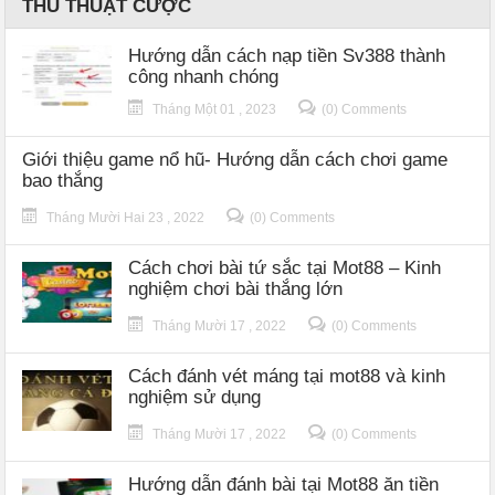
THỦ THUẬT CƯỢC
Hướng dẫn cách nạp tiền Sv388 thành
công nhanh chóng
Tháng Một 01 , 2023
(0) Comments
Giới thiệu game nổ hũ- Hướng dẫn cách chơi game
bao thắng
Tháng Mười Hai 23 , 2022
(0) Comments
Cách chơi bài tứ sắc tại Mot88 – Kinh
nghiệm chơi bài thắng lớn
Tháng Mười 17 , 2022
(0) Comments
Cách đánh vét máng tại mot88 và kinh
nghiệm sử dụng
Tháng Mười 17 , 2022
(0) Comments
Hướng dẫn đánh bài tại Mot88 ăn tiền