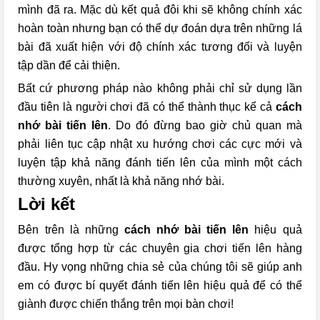
mình đã ra. Mặc dù kết quả đôi khi sẽ không chính xác
hoàn toàn nhưng bạn có thể dự đoán dựa trên những lá
bài đã xuất hiện với độ chính xác tương đối và luyện
tập dần để cải thiện.
Bất cứ phương pháp nào không phải chỉ sử dụng lần
đầu tiên là người chơi đã có thể thành thục kể cả
cách
nhớ bài tiến lên
. Do đó đừng bao giờ chủ quan mà
phải liên tục cập nhật xu hướng chơi các cực mới và
luyện tập khả năng đánh tiến lên của mình một cách
thường xuyên, nhất là khả năng nhớ bài.
Lời kết
Bên trên là những
cách nhớ bài tiến lên
hiệu quả
được tổng hợp từ các chuyên gia chơi tiến lên hàng
đầu. Hy vọng những chia sẻ của chúng tôi sẽ giúp anh
em có được bí quyết đánh tiến lên hiệu quả để có thể
giành được chiến thắng trên mọi bàn chơi!