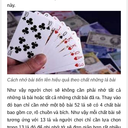
này.
Cách nhớ bài tiến lên hiệu quả theo chất những lá bài
Như vậy người chơi sẽ không cần phải nhớ tất cả
những lá bài hoặc tất cả những chất bài đã ra. Thay vào
đó bạn chỉ cần nhớ một bộ bài 52 lá sẽ có 4 chất bài
bao gồm cơ, rô chuồn và bích. Như vậy mỗi chất bài sẽ
tương ứng với 13 lá và người chơi chỉ cần lựa chọn
trong 13 lá đó để ghi nhớ tớ sẽ đơn giản hơn rất nhiều