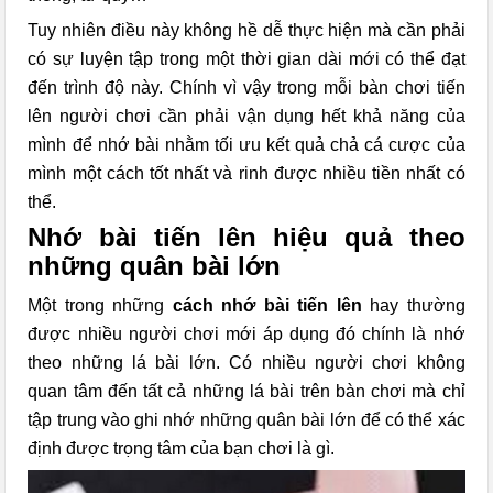
Tuy nhiên điều này không hề dễ thực hiện mà cần phải
có sự luyện tập trong một thời gian dài mới có thể đạt
đến trình độ này. Chính vì vậy trong mỗi bàn chơi tiến
lên người chơi cần phải vận dụng hết khả năng của
mình để nhớ bài nhằm tối ưu kết quả chả cá cược của
mình một cách tốt nhất và rinh được nhiều tiền nhất có
thể.
Nhớ bài tiến lên hiệu quả theo
những quân bài lớn
Một trong những
cách nhớ bài tiến lên
hay thường
được nhiều người chơi mới áp dụng đó chính là nhớ
theo những lá bài lớn. Có nhiều người chơi không
quan tâm đến tất cả những lá bài trên bàn chơi mà chỉ
tập trung vào ghi nhớ những quân bài lớn để có thể xác
định được trọng tâm của bạn chơi là gì.