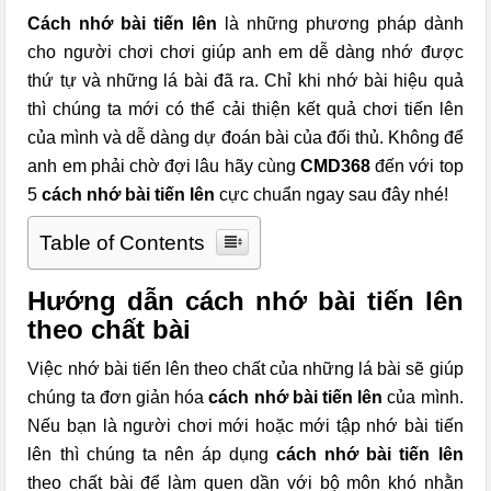
Cách nhớ bài tiến lên
là những phương pháp dành
cho người chơi chơi giúp anh em dễ dàng nhớ được
thứ tự và những lá bài đã ra. Chỉ khi nhớ bài hiệu quả
thì chúng ta mới có thể cải thiện kết quả chơi tiến lên
của mình và dễ dàng dự đoán bài của đối thủ. Không để
anh em phải chờ đợi lâu hãy cùng
CMD368
đến với top
5
cách nhớ bài tiến lên
cực chuẩn ngay sau đây nhé!
Table of Contents
Hướng dẫn cách nhớ bài tiến lên
theo chất bài
Việc nhớ bài tiến lên theo chất của những lá bài sẽ giúp
chúng ta đơn giản hóa
cách nhớ bài tiến lên
của mình.
Nếu bạn là người chơi mới hoặc mới tập nhớ bài tiến
lên thì chúng ta nên áp dụng
cách nhớ bài tiến lên
theo chất bài để làm quen dần với bộ môn khó nhằn