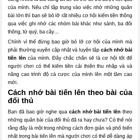
của mình. Nếu chỉ tập trung vào việc nhớ những quân
bài lớn thì bạn sẽ bỏ lỡ rất nhiều cơ hội kiếm tiền thông
qua việc ghi nhớ các nhóm bài khác như sảnh, ba đôi
thông, tứ quý, ba cây…
Chính vì thế đừng bao giờ bỏ lỡ cơ hội của mình mà
phải thường xuyên cập nhật và luyện tập
cách nhớ bài
tiến lên
của mình. Đây chắc chắn sẽ là cơ hội tốt để
người chơi có thể kiếm tiền cải thiện thu nhập và và
nâng cao trình độ cá cược của mình lên một tầm cao
mới.
Cách nhớ bài tiến lên theo bài của
đối thủ
Bạn đã bao giờ nghe qua
cách nhớ bài tiến lên
theo
những quân bài của đối thủ đã ra hay chưa? Có thể nói
rằng đây là một trong những cách đơn giản và phổ biến
nhất trong bài tiến lên mà người chơi có thể dễ dàng áp