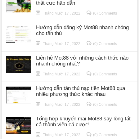
thật cực hấp dẫn
Tháng Mười 17 , 2022
(0) Comments
Hướng dẫn đăng ký Mot88 nhanh chóng
cho tân thủ
Tháng Mười 17 , 2022
(0) Comments
Liên hệ Mot88 với những cách thức nào
nhanh chóng nhất?
Tháng Mười 17 , 2022
(0) Comments
Hướng dẫn tân thủ nạp tiền Mot88 qua
nhiều phương thức khác nhau
Tháng Mười 17 , 2022
(0) Comments
Tổng hợp khuyến mãi Mot88 say lòng tất
cả thành viên cá cược!
Tháng Mười 17 , 2022
(0) Comments