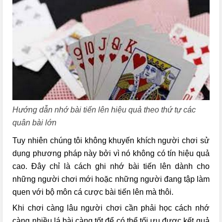
Hướng dẫn nhớ bài tiến lên hiệu quả theo thứ tự các
quân bài lớn
Tuy nhiên chúng tôi không khuyến khích người chơi sử
dụng phương pháp này bởi vì nó không có tín hiệu quả
cao. Đây chỉ là cách ghi nhớ bài tiến lên dành cho
những người chơi mới hoặc những người đang tập làm
quen với bộ môn cá cược bài tiến lên mà thôi.
Khi chơi càng lâu người chơi cần phải học cách nhớ
càng nhiều lá bài càng tốt để có thể tối ưu được kết quả